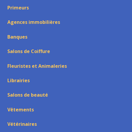
Primeurs
Agences immobilières
Banques
Salons de Coiffure
Fleuristes et Animaleries
Librairies
Salons de beauté
Vêtements
Vétérinaires