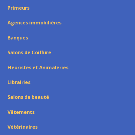
Primeurs
Agences immobilières
Banques
Salons de Coiffure
Fleuristes et Animaleries
Librairies
Salons de beauté
Vêtements
Vétérinaires