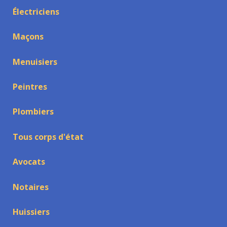
Électriciens
Maçons
Menuisiers
Peintres
Plombiers
Tous corps d'état
Avocats
Notaires
Huissiers