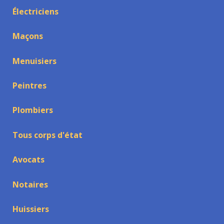
Électriciens
Maçons
Menuisiers
Peintres
Plombiers
Tous corps d'état
Avocats
Notaires
Huissiers