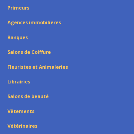
Primeurs
Agences immobilières
Banques
Salons de Coiffure
Fleuristes et Animaleries
Librairies
Salons de beauté
Vêtements
Vétérinaires