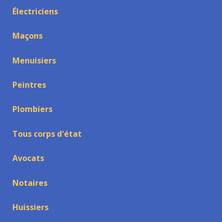
Électriciens
Maçons
Menuisiers
Peintres
Plombiers
Tous corps d'état
Avocats
Notaires
Huissiers