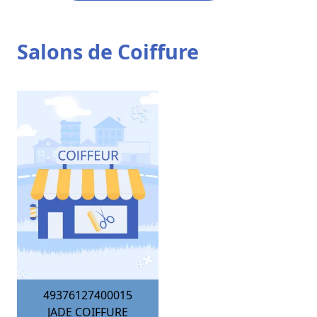
Salons de Coiffure
49376127400015
JADE COIFFURE