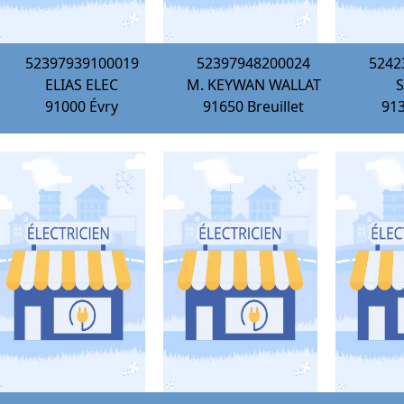
52397939100019
52397948200024
5242
ELIAS ELEC
M. KEYWAN WALLAT
91000
Évry
91650
Breuillet
91