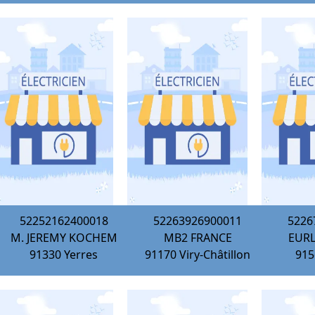
52252162400018
52263926900011
5226
M. JEREMY KOCHEM
MB2 FRANCE
EURL
91330
Yerres
91170
Viry-Châtillon
915