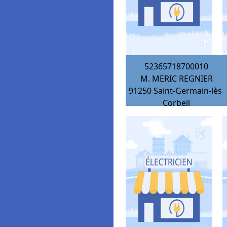
52365718700010
M. MERIC REGNIER
91250
Saint-Germain-lès-
Corbeil