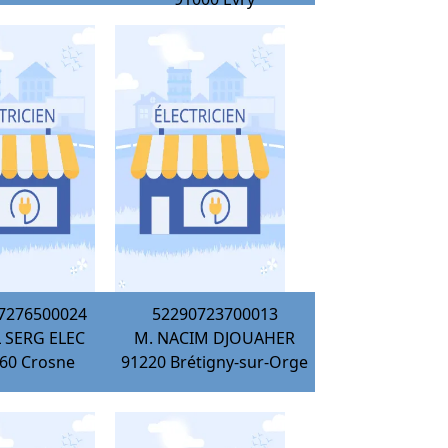
7276500024
52290723700013
 SERG ELEC
M. NACIM DJOUAHER
60
Crosne
91220
Brétigny-sur-Orge