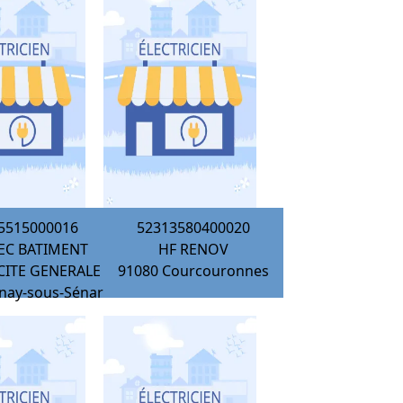
5515000016
52313580400020
LEC BATIMENT
HF RENOV
CITE GENERALE
91080
Courcouronnes
nay-sous-Sénart