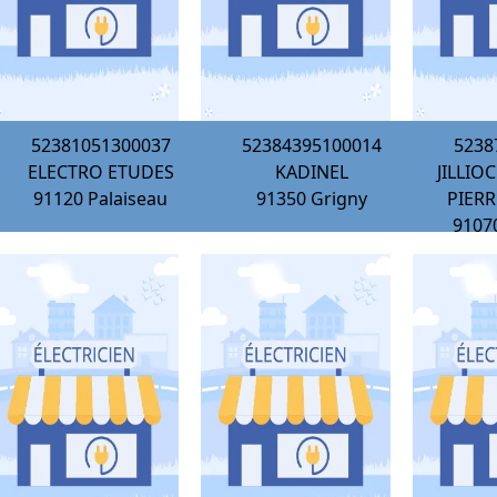
52381051300037
52384395100014
5238
ELECTRO ETUDES
KADINEL
JILLI
91120
Palaiseau
91350
Grigny
PIER
9107