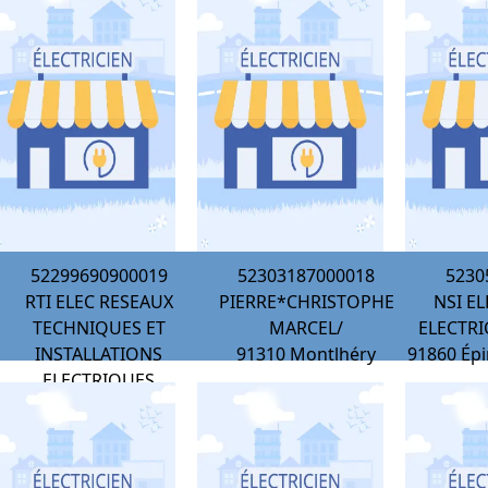
52299690900019
52303187000018
5230
RTI ELEC RESEAUX
PIERRE*CHRISTOPHE
NSI E
TECHNIQUES ET
MARCEL/
ELECTRI
INSTALLATIONS
91310
Montlhéry
91860
Épi
ELECTRIQUES
91590
Cerny