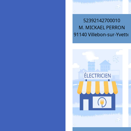
52392142700010
M. MICKAEL PERRON
91140
Villebon-sur-Yvette