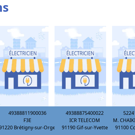
ns
49388811900036
49388875400022
5224
F3E
ICR TELECOM
M. CHAIK
91220
Brétigny-sur-Orge
91190
Gif-sur-Yvette
91100
Co