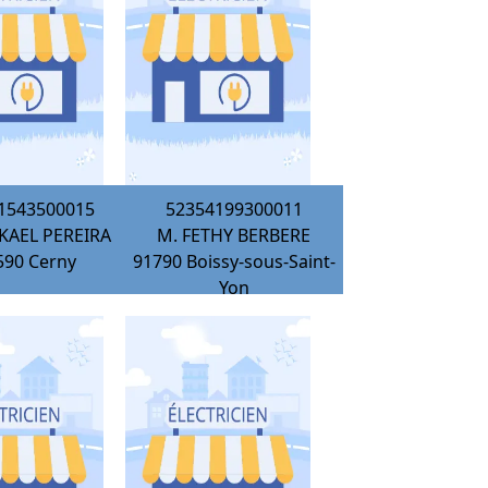
1543500015
52354199300011
KAEL PEREIRA
M. FETHY BERBERE
590
Cerny
91790
Boissy-sous-Saint-
Yon