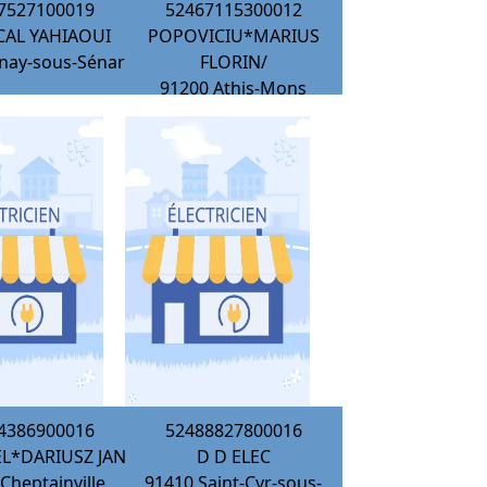
7527100019
52467115300012
CAL YAHIAOUI
POPOVICIU*MARIUS
nay-sous-Sénart
FLORIN/
91200
Athis-Mons
4386900016
52488827800016
L*DARIUSZ JAN/
D D ELEC
Cheptainville
91410
Saint-Cyr-sous-