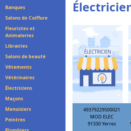
Électricie
Banques
Salons de Coiffure
Fleuristes et
Animaleries
Librairies
Salons de beauté
Vêtements
Vétérinaires
Électriciens
Maçons
Menuisiers
49379229500021
MOD ELEC
Peintres
91330
Yerres
Plombiers