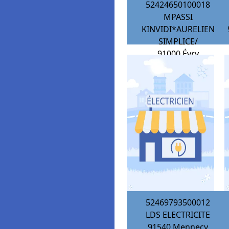
52424650100018
MPASSI
KINVIDI*AURELIEN
SIMPLICE/
91000
Évry
52469793500012
LDS ELECTRICITE
91540
Mennecy