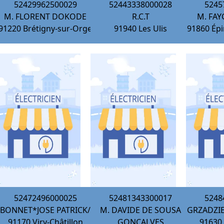
52429962500029
52443338000028
5245
M. FLORENT DOKODE
R.C.T
M. FAY
91220
Brétigny-sur-Orge
91940
Les Ulis
91860
Épi
52472496000025
52481343300017
5248
BONNET*JOSE PATRICK/
M. DAVIDE DE SOUSA
GRZADZIE
91170
Viry-Châtillon
GONCALVES
91630