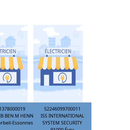
1378000019
52246099700011
IB BEN M HENNI
ISS INTERNATIONAL
rbeil-Essonnes
SYSTEM SECURITY
91000
Évry