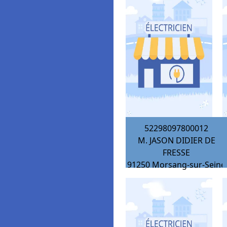
52298097800012
M. JASON DIDIER DE
FRESSE
91250
Morsang-sur-Seine