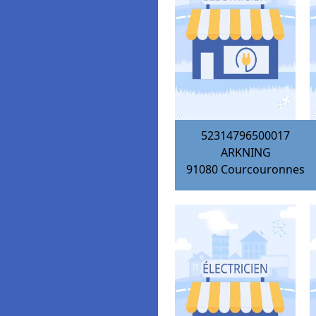
52314796500017
ARKNING
91080
Courcouronnes