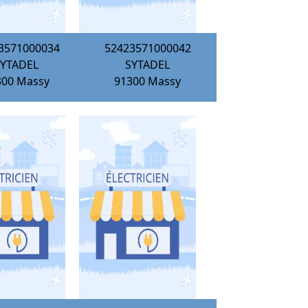
3571000034
52423571000042
SYTADEL
SYTADEL
300
Massy
91300
Massy