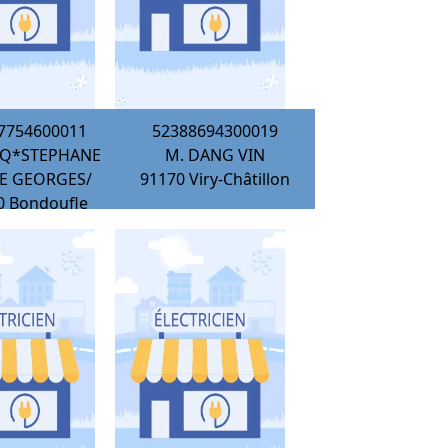
7754600011
52388694300019
OCQ*STEPHANE
M. DANG VIN
RE GEORGES/
91170
Viry-Châtillon
0
Bondoufle