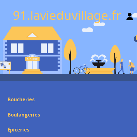
91.lavieduvillage.fr
Boucheries
Boulangeries
Épiceries