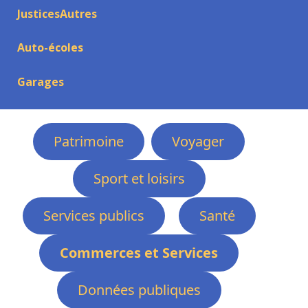
JusticesAutres
Auto-écoles
Garages
Patrimoine
Voyager
Sport et loisirs
Services publics
Santé
Commerces et Services
Données publiques