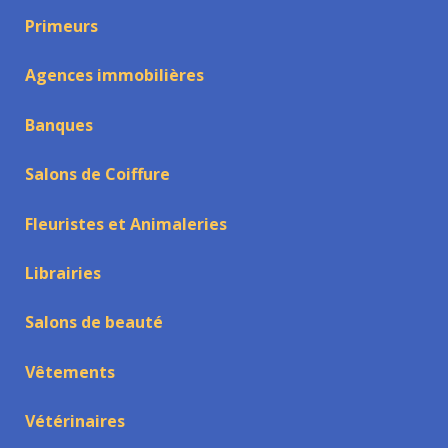
Primeurs
Agences immobilières
Banques
Salons de Coiffure
Fleuristes et Animaleries
Librairies
Salons de beauté
Vêtements
Vétérinaires