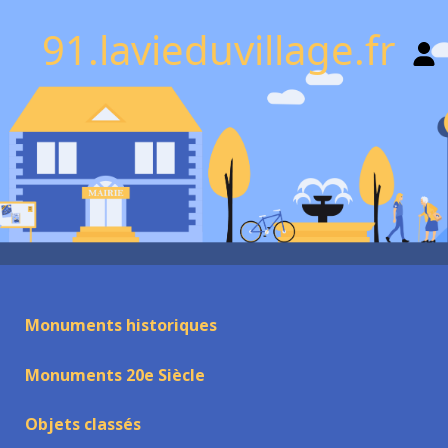
91.lavieduvillage.fr
Monuments historiques
Monuments 20e Siècle
Objets classés