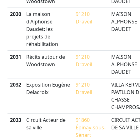
Woodstown
DAUDET
2030
La maison
91210
MAISON
d'Alphonse
Draveil
ALPHONSE
Daudet: les
DAUDET
projets de
réhabilitation
2031
Récits autour de
91210
MAISON
Woodstown
Draveil
ALPHONSE
DAUDET
2032
Exposition Eugène
91210
VILLA KERMI
Delacroix
Draveil
PAVILLON D
CHASSE
CHAMPROS
2033
Circuit Acteur de
91860
CIRCUIT AC
sa ville
Épinay-sous-
DE SA VILLE
Sénart