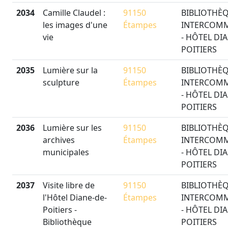
2034
Camille Claudel :
91150
BIBLIOTHÈ
les images d'une
Étampes
INTERCOM
vie
- HÔTEL DI
POITIERS
2035
Lumière sur la
91150
BIBLIOTHÈ
sculpture
Étampes
INTERCOM
- HÔTEL DI
POITIERS
2036
Lumière sur les
91150
BIBLIOTHÈ
archives
Étampes
INTERCOM
municipales
- HÔTEL DI
POITIERS
2037
Visite libre de
91150
BIBLIOTHÈ
l'Hôtel Diane-de-
Étampes
INTERCOM
Poitiers -
- HÔTEL DI
Bibliothèque
POITIERS