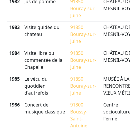
1982
Jus de pomme
91850
CHÂTEAU D
Bouray-sur-
MESNIL-VO
Juine
1983
Visite guidée du
91850
CHÂTEAU D
chateau
Bouray-sur-
MESNIL-VO
Juine
1984
Visite libre ou
91850
CHÂTEAU D
commentée de la
Bouray-sur-
MESNIL-VO
Chapelle
Juine
1985
Le vécu du
91850
MUSÉE À LA
quotidien
Bouray-sur-
RENCONTRE
d'autrefois
Juine
VIEUX MÉTI
1986
Concert de
91800
Centre
musique classique
Boussy-
socioculture
Saint-
Ferme
Antoine