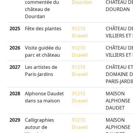
commentée du
Dourdan
CHÂTEAU D
château de
DOURDAN
Dourdan
2025
Fête des plantes
91210
CHÂTEAU D
Draveil
VILLIERS ET
2026
Visite guidée du
91210
CHÂTEAU D
parc et château
Draveil
VILLIERS ET
2027
Les artistes de
91210
CHÂTEAU E
Paris-Jardins
Draveil
DOMAINE D
PARIS-JARD
2028
Alphonse Daudet
91210
MAISON
dans sa maison
Draveil
ALPHONSE
DAUDET
2029
Calligraphies
91210
MAISON
autour de
Draveil
ALPHONSE