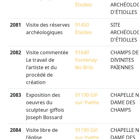
Étiolles
ARCHÉOLO
D'ÉTIOLLES
2081
Visite des réserves
91450
SITE
archéologiques
Étiolles
ARCHÉOLO
D'ÉTIOLLES
2082
Visite commentée
91640
CHAMPS DE
Le travail de
Fontenay-
DIVINITES
l'artiste et du
lès-Briis
PAÏENNES
procédé de
création
2083
Exposition des
91190 Gif-
CHAPELLE N
oeuvres du
sur-Yvette
DAME DES
sculpteur giffois
CHAMPS
Joseph Bossard
2084
Visite libre de
91190 Gif-
CHAPELLE N
l'église
sur-Yvette
DAME DES