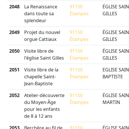
2048
La Renaissance
91150
ÉGLISE SAIN
dans toute sa
Étampes
GILLES
splendeur
2049
Projet du nouvel
91150
ÉGLISE SAIN
orgue Cattiaux
Étampes
GILLES
2050
Visite libre de
91150
ÉGLISE SAIN
l'église Saint Gilles
Étampes
GILLES
2051
Visite libre de la
91150
EGLISE SAIN
chapelle Saint-
Étampes
BAPTISTE
Jean-Baptiste
2052
Atelier-découverte
91150
ÉGLISE SAIN
du Moyen-Âge
Étampes
MARTIN
pour les enfants
de 8 à 12 ans
2053
Berchère au fil de
91150
ÉGLISE SAIN