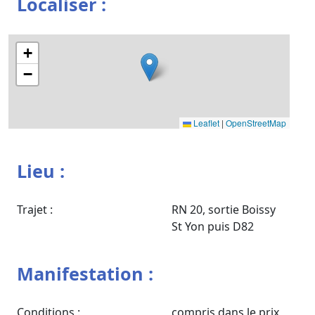
Localiser :
+
−
Leaflet
|
OpenStreetMap
Lieu :
Trajet :
RN 20, sortie Boissy
St Yon puis D82
Manifestation :
Conditions :
compris dans le prix