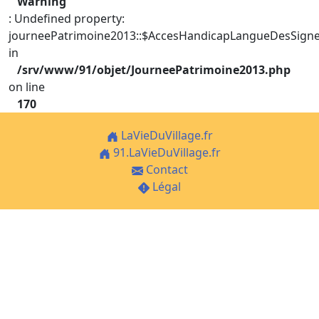
Warning
: Undefined property:
journeePatrimoine2013::$AccesHandicapLangueDesSign
in
/srv/www/91/objet/JourneePatrimoine2013.php
on line
170
LaVieDuVillage.fr
91.LaVieDuVillage.fr
Contact
Légal