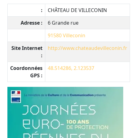
:
CHÂTEAU DE VILLECONIN
Adresse :
6 Grande rue
91580
Villeconin
Site Internet
http://www.chateaudevilleconin.fr
:
Coordonnées
48.514286, 2.123537
GPS :