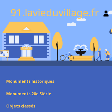
91.lavieduvillage.fr
Monuments historiques
Monuments 20e Siècle
Objets classés