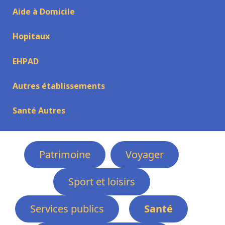
Aide à Domicile
Hopitaux
EHPAD
Autres établissements
Santé Autres
Patrimoine
Voyager
Sport et loisirs
Services publics
Santé