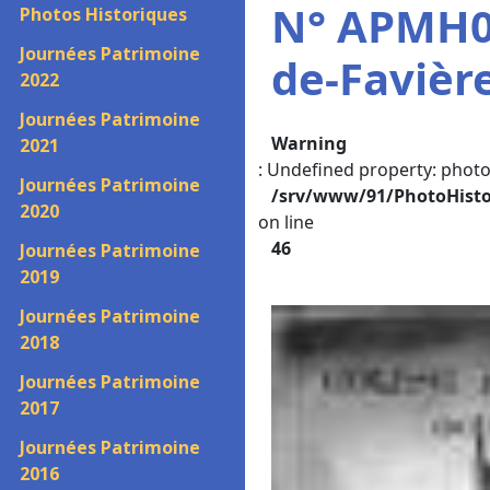
N° APMH00
Photos Historiques
Journées Patrimoine
de-Favière
2022
Journées Patrimoine
Warning
2021
: Undefined property: photo
Journées Patrimoine
/srv/www/91/PhotoHist
2020
on line
46
Journées Patrimoine
2019
Journées Patrimoine
2018
Journées Patrimoine
2017
Journées Patrimoine
2016