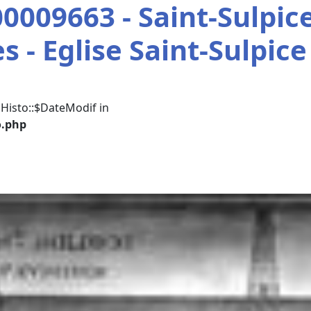
009663 - Saint-Sulpice
s - Eglise Saint-Sulpice
Histo::$DateModif in
o.php