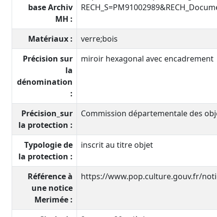
base Archiv
RECH_S=PM91002989&RECH_Documen
MH :
Matériaux :
verre;bois
Précision sur
miroir hexagonal avec encadrement
la
dénomination
:
Précision_sur
Commission départementale des objet
la protection :
Typologie de
inscrit au titre objet
la protection :
Référence à
https://www.pop.culture.gouv.fr/no
une notice
Merimée :