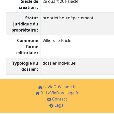
Siecle de
2e quart 20e siècle
création :
Statut
propriété du département
juridique du
propriétaire :
Commune
Villiers-le-Bâcle
forme
editoriale :
Typologie du
dossier individuel
dossier :
LaVieDuVillage.fr
91.LaVieDuVillage.fr
Contact
Légal