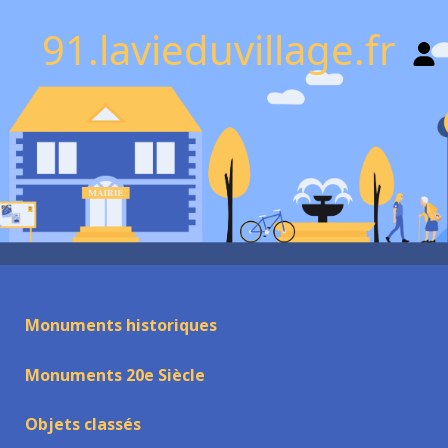
91.lavieduvillage.fr
Monuments historiques
Monuments 20e Siècle
Objets classés