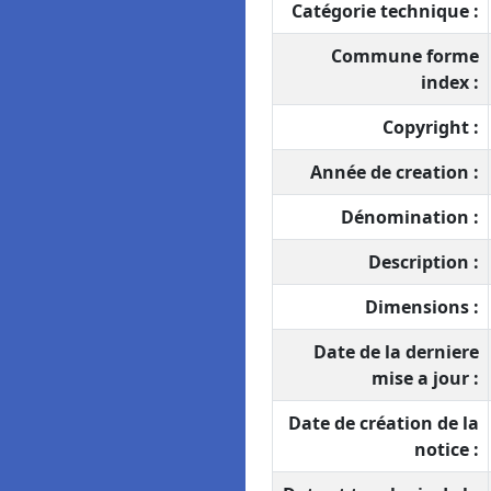
Catégorie technique :
Commune forme
index :
Copyright :
Année de creation :
Dénomination :
Description :
Dimensions :
Date de la derniere
mise a jour :
Date de création de la
notice :