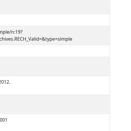
mple/n:19?
ives.RECH_Valid=&type=simple
2012.
3001