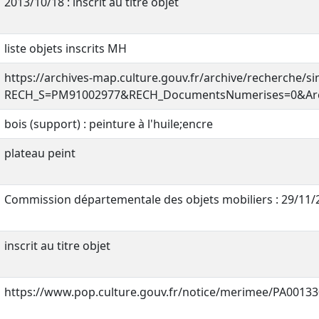
2013/10/18 : inscrit au titre objet
liste objets inscrits MH
https://archives-map.culture.gouv.fr/archive/recherche/si
RECH_S=PM91002977&RECH_DocumentsNumerises=0&Arch
bois (support) : peinture à l'huile;encre
plateau peint
Commission départementale des objets mobiliers : 29/11/
inscrit au titre objet
https://www.pop.culture.gouv.fr/notice/merimee/PA0013