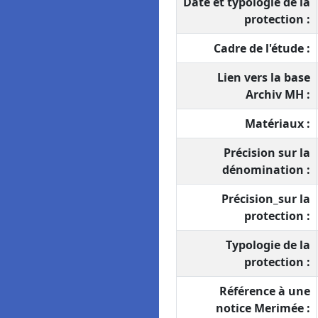
Date et typologie de la
protection :
Cadre de l'étude :
Lien vers la base
Archiv MH :
Matériaux :
Précision sur la
dénomination :
Précision_sur la
protection :
Typologie de la
protection :
Référence à une
notice Merimée :