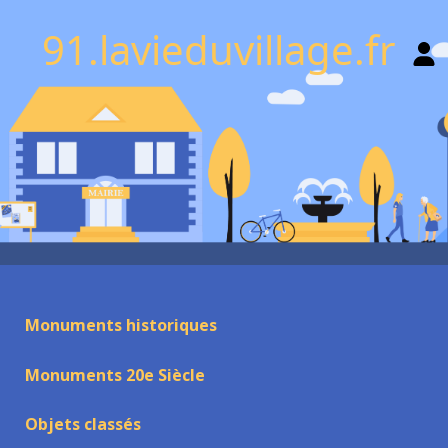
91.lavieduvillage.fr
Monuments historiques
Monuments 20e Siècle
Objets classés