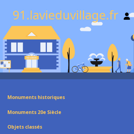
91.lavieduvillage.fr
Monuments historiques
Monuments 20e Siècle
Objets classés