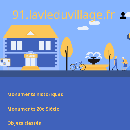
91.lavieduvillage.fr
Monuments historiques
Monuments 20e Siècle
Objets classés