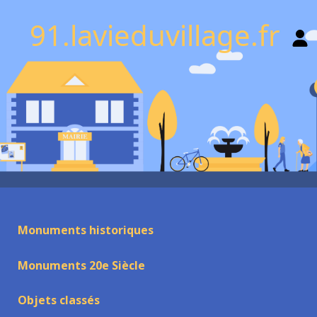
91.lavieduvillage.fr
Monuments historiques
Monuments 20e Siècle
Objets classés