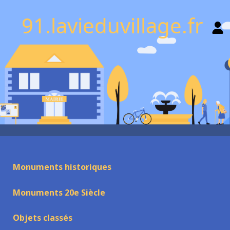
91.lavieduvillage.fr
Monuments historiques
Monuments 20e Siècle
Objets classés