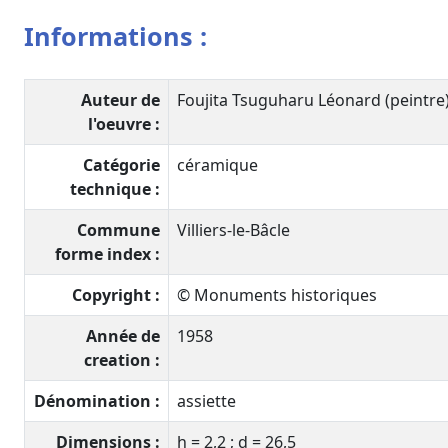
Informations :
Auteur de
Foujita Tsuguharu Léonard (peintre
l'oeuvre :
Catégorie
céramique
technique :
Commune
Villiers-le-Bâcle
forme index :
Copyright :
© Monuments historiques
Année de
1958
creation :
Dénomination :
assiette
Dimensions :
h = 2,2 ; d = 26,5