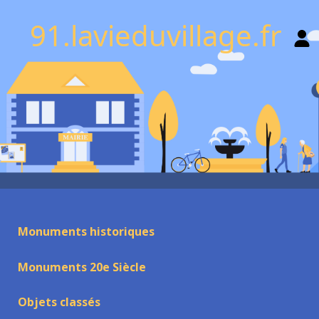
91.lavieduvillage.fr
Monuments historiques
Monuments 20e Siècle
Objets classés