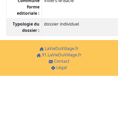
Commune
Villiers-le-Bâcle
forme
editoriale :
Typologie du
dossier individuel
dossier :
LaVieDuVillage.fr
91.LaVieDuVillage.fr
Contact
Légal