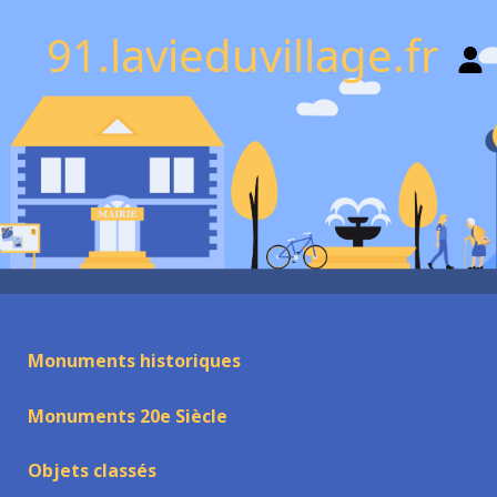
91.lavieduvillage.fr
Monuments historiques
Monuments 20e Siècle
Objets classés