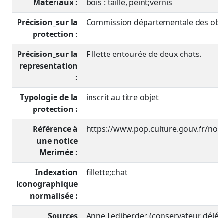
Matériaux :
bois : taillé, peint;vernis
Précision_sur la
Commission départementale des obje
protection :
Précision_sur la
Fillette entourée de deux chats.
representation
:
Typologie de la
inscrit au titre objet
protection :
Référence à
https://www.pop.culture.gouv.fr/n
une notice
Merimée :
Indexation
fillette;chat
iconographique
normalisée :
Sources
Anne Lediberder (conservateur délég