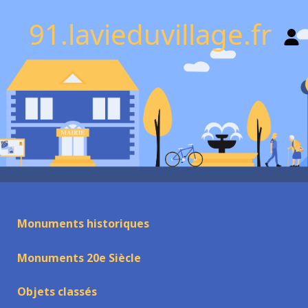
91.lavieduvillage.fr
Monuments historiques
Monuments 20e Siècle
Objets classés