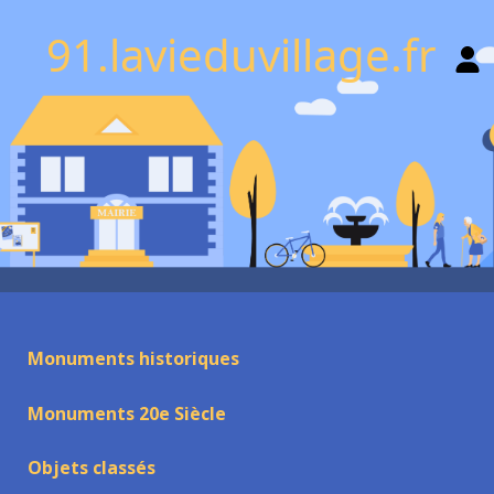
91.lavieduvillage.fr
Monuments historiques
Monuments 20e Siècle
Objets classés