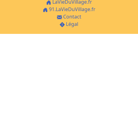
LaVieDuVillage.fr
91.LaVieDuVillage.fr
Contact
Légal