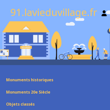
91.lavieduvillage.fr
Monuments historiques
Monuments 20e Siècle
Objets classés