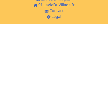
91.LaVieDuVillage.fr
Contact
Légal