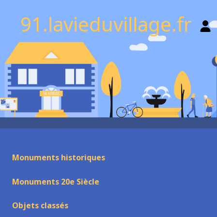
91.lavieduvillage.fr
Monuments historiques
Monuments 20e Siècle
Objets classés