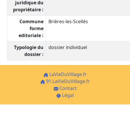
juridique du
propriétaire :
Commune
Brières-les-Scellés
forme
editoriale :
Typologie du
dossier individuel
dossier :
LaVieDuVillage.fr
91.LaVieDuVillage.fr
Contact
Légal