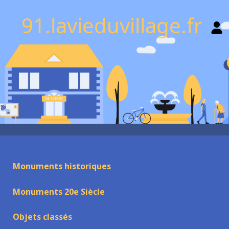
91.lavieduvillage.fr
Monuments historiques
Monuments 20e Siècle
Objets classés