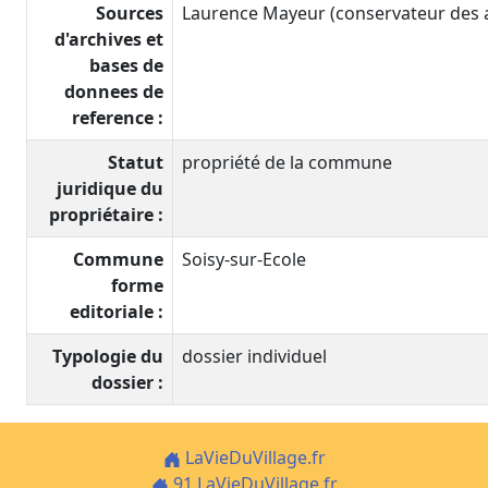
Sources
Laurence Mayeur (conservateur des an
d'archives et
bases de
donnees de
reference :
Statut
propriété de la commune
juridique du
propriétaire :
Commune
Soisy-sur-Ecole
forme
editoriale :
Typologie du
dossier individuel
dossier :
LaVieDuVillage.fr
91.LaVieDuVillage.fr