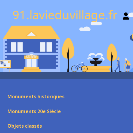
91.lavieduvillage.fr
Monuments historiques
Monuments 20e Siècle
Objets classés