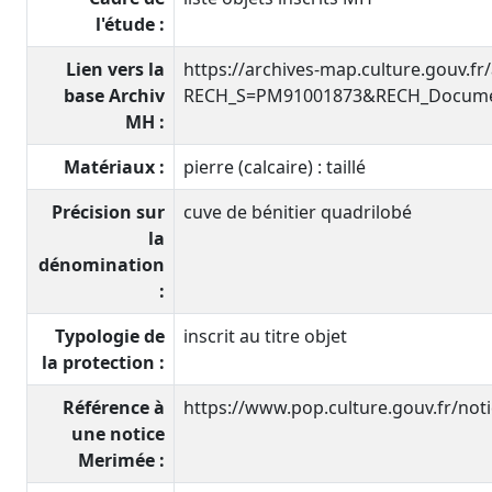
l'étude :
Lien vers la
https://archives-map.culture.gouv.fr
base Archiv
RECH_S=PM91001873&RECH_Documen
MH :
Matériaux :
pierre (calcaire) : taillé
Précision sur
cuve de bénitier quadrilobé
la
dénomination
:
Typologie de
inscrit au titre objet
la protection :
Référence à
https://www.pop.culture.gouv.fr/no
une notice
Merimée :