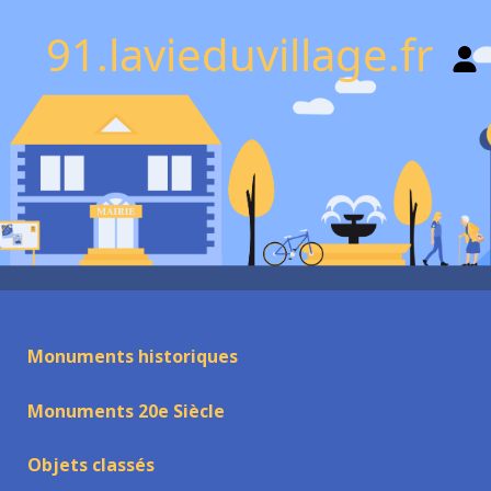
91.lavieduvillage.fr
Monuments historiques
Monuments 20e Siècle
Objets classés