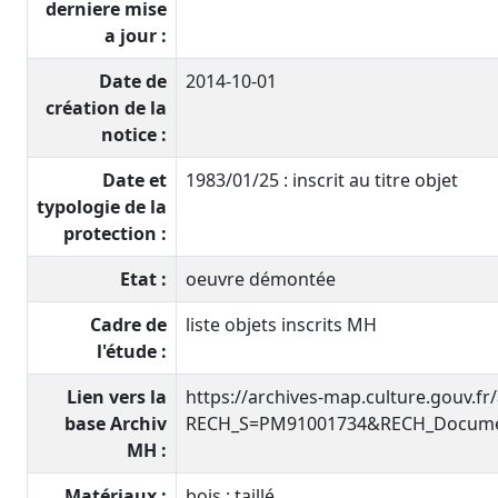
derniere mise
a jour :
Date de
2014-10-01
création de la
notice :
Date et
1983/01/25 : inscrit au titre objet
typologie de la
protection :
Etat :
oeuvre démontée
Cadre de
liste objets inscrits MH
l'étude :
Lien vers la
https://archives-map.culture.gouv.fr
base Archiv
RECH_S=PM91001734&RECH_Documen
MH :
Matériaux :
bois : taillé