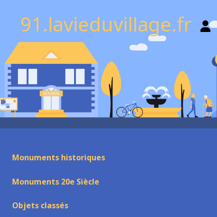
91.lavieduvillage.fr
Monuments historiques
Monuments 20e Siècle
Objets classés