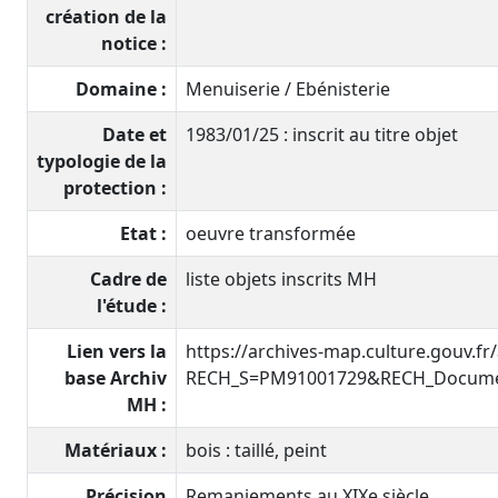
création de la
notice :
Domaine :
Menuiserie / Ebénisterie
Date et
1983/01/25 : inscrit au titre objet
typologie de la
protection :
Etat :
oeuvre transformée
Cadre de
liste objets inscrits MH
l'étude :
Lien vers la
https://archives-map.culture.gouv.fr
base Archiv
RECH_S=PM91001729&RECH_Documen
MH :
Matériaux :
bois : taillé, peint
Précision
Remaniements au XIXe siècle.