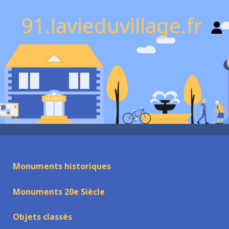
91.lavieduvillage.fr
Monuments historiques
Monuments 20e Siècle
Objets classés