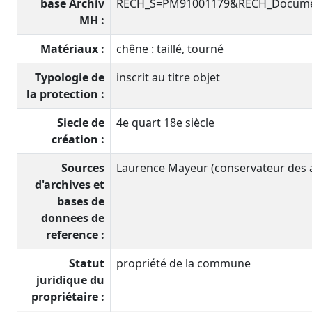
base Archiv
RECH_S=PM91001179&RECH_Documen
MH :
Matériaux :
chêne : taillé, tourné
Typologie de
inscrit au titre objet
la protection :
Siecle de
4e quart 18e siècle
création :
Sources
Laurence Mayeur (conservateur des an
d'archives et
bases de
donnees de
reference :
Statut
propriété de la commune
juridique du
propriétaire :