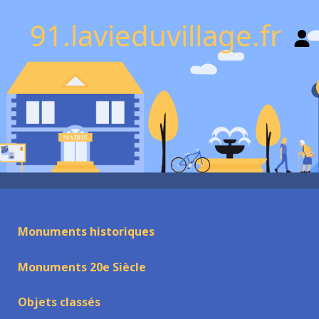
91.lavieduvillage.fr
Monuments historiques
Monuments 20e Siècle
Objets classés