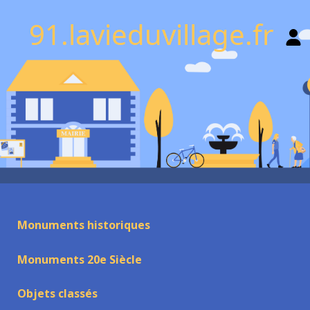
91.lavieduvillage.fr
Monuments historiques
Monuments 20e Siècle
Objets classés