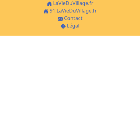
LaVieDuVillage.fr
91.LaVieDuVillage.fr
Contact
Légal