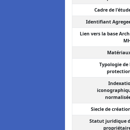
Cadre de l'étude
Identifiant Agregee
Lien vers la base Arch
MH
Matériaux
Typologie de 
protection
Indexati
iconographiq
normalisée
Siecle de création
Statut juridique 
propriétaire