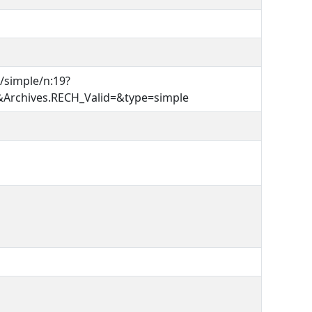
e/simple/n:19?
chives.RECH_Valid=&type=simple