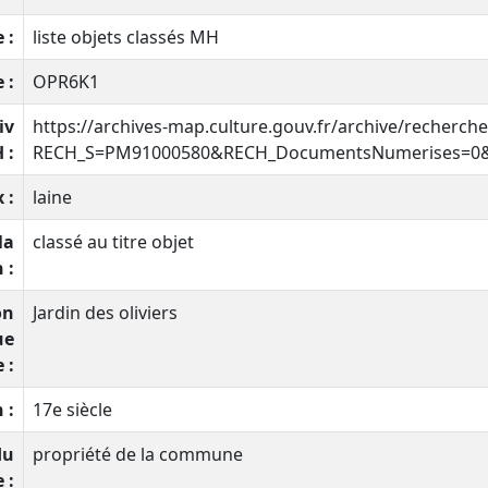
 :
liste objets classés MH
 :
OPR6K1
iv
https://archives-map.culture.gouv.fr/archive/recherch
 :
RECH_S=PM91000580&RECH_DocumentsNumerises=0&Ar
 :
laine
la
classé au titre objet
 :
on
Jardin des oliviers
ue
 :
 :
17e siècle
du
propriété de la commune
 :