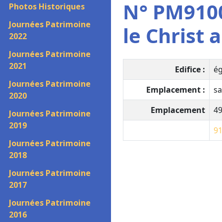
N° PM9100
Photos Historiques
Journées Patrimoine
le Christ 
2022
Journées Patrimoine
2021
Edifice :
ég
Journées Patrimoine
Emplacement :
sa
2020
Emplacement
4
Journées Patrimoine
2019
9
Journées Patrimoine
2018
Journées Patrimoine
2017
Journées Patrimoine
2016