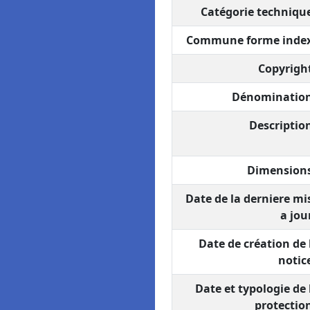
Catégorie technique
Commune forme index
Copyright
Dénomination
Description
Dimensions
Date de la derniere mi
a jour
Date de création de 
notice
Date et typologie de 
protection