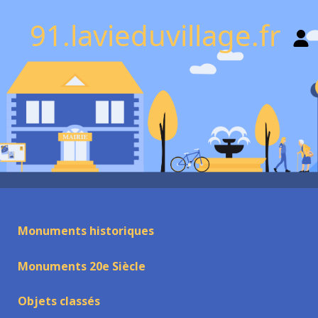
91.lavieduvillage.fr
Monuments historiques
Monuments 20e Siècle
Objets classés