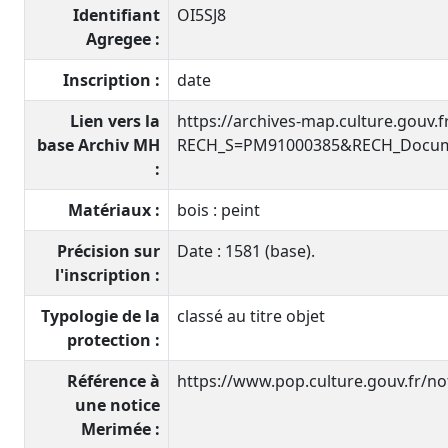
Identifiant
OI5SJ8
Agregee :
Inscription :
date
Lien vers la
https://archives-map.culture.gouv.
base Archiv MH
RECH_S=PM91000385&RECH_Docume
:
Matériaux :
bois : peint
Précision sur
Date : 1581 (base).
l'inscription :
Typologie de la
classé au titre objet
protection :
Référence à
https://www.pop.culture.gouv.fr/n
une notice
Merimée :