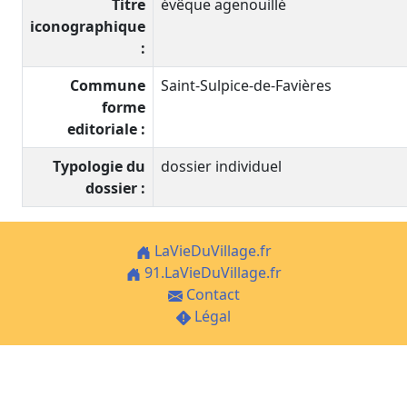
Titre
évêque agenouillé
iconographique
:
Commune
Saint-Sulpice-de-Favières
forme
editoriale :
Typologie du
dossier individuel
dossier :
LaVieDuVillage.fr
91.LaVieDuVillage.fr
Contact
Légal