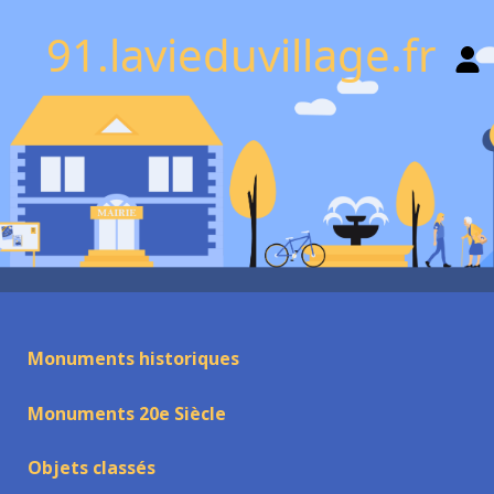
91.lavieduvillage.fr
Monuments historiques
Monuments 20e Siècle
Objets classés