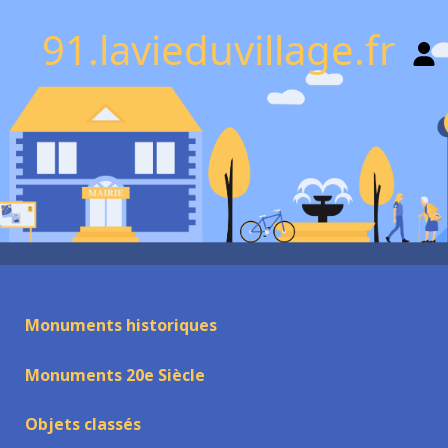
91.lavieduvillage.fr
Monuments historiques
Monuments 20e Siècle
Objets classés