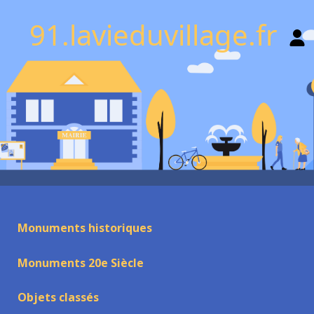
91.lavieduvillage.fr
Monuments historiques
Monuments 20e Siècle
Objets classés