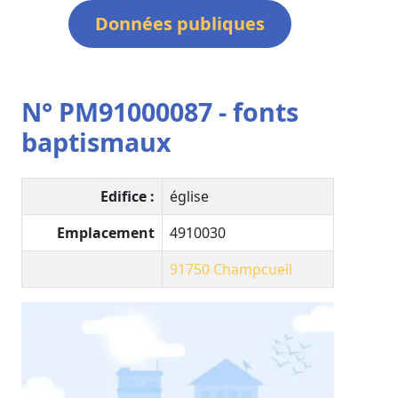
Données publiques
N° PM91000087 - fonts
baptismaux
Edifice :
église
Emplacement
4910030
91750
Champcueil