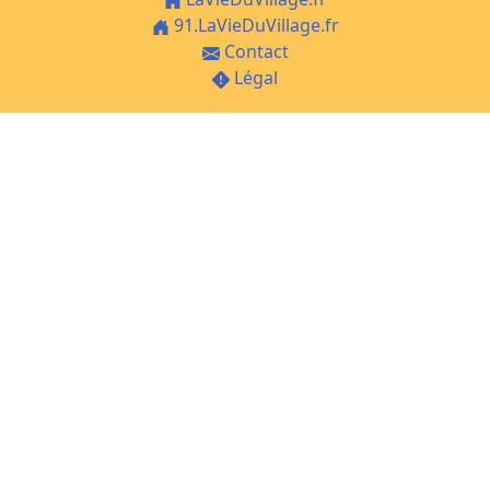
91.LaVieDuVillage.fr
Contact
Légal