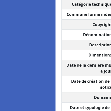
Catégorie technique
Commune forme index
Copyright
Dénomination
Description
Dimensions
Date de la derniere mi
a jour
Date de création de 
notice
Domaine
Date et typologie de 