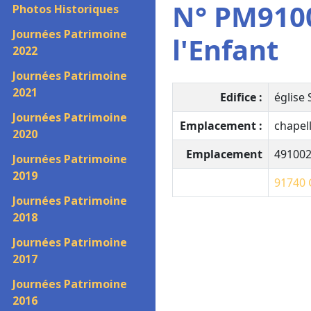
N° PM9100
Photos Historiques
Journées Patrimoine
l'Enfant
2022
Journées Patrimoine
2021
Edifice :
église
Journées Patrimoine
Emplacement :
chapell
2020
Emplacement
49100
Journées Patrimoine
2019
91740
Journées Patrimoine
2018
Journées Patrimoine
2017
Journées Patrimoine
2016