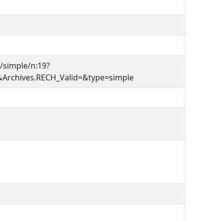
e/simple/n:19?
chives.RECH_Valid=&type=simple