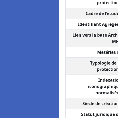
protection
Cadre de l'étude
Identifiant Agregee
Lien vers la base Arch
MH
Matériaux
Typologie de 
protection
Indexati
iconographiq
normalisée
Siecle de création
Statut juridique 