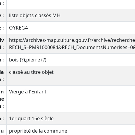
 :
 :
liste objets classés MH
 :
OYKEG4
iv
https://archives-map.culture.gouv.fr/archive/recherch
 :
RECH_S=PM91000084&RECH_DocumentsNumerises=0&Ar
 :
bois (?);pierre (?)
la
classé au titre objet
 :
on
Vierge à l'Enfant
ue
 :
 :
1er quart 16e siècle
du
propriété de la commune