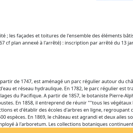
é ; les façades et toitures de l'ensemble des éléments bâtis q
567 cf plan annexé à l'arrêté) : inscription par arrêté du 13 j
 A partir de 1747, est aménagé un parc régulier autour du châ
 d'eau et réseau hydraulique. En 1782, le parc régulier est 
lages du Pacifique. A partir de 1857, le botaniste Pierre-Al
ustes. En 1858, il entreprend de réunir ""tous les végétaux lig
tions et d'établir des écoles d'arbres en ligne, regroupant d
0 espèces. En 1869, le château est agrandi et deux ailes so
mployé à l'arboretum. Les collections botaniques continuent