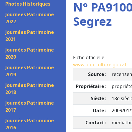
N° PA9100
Photos Historiques
Journées Patrimoine
Segrez
2022
Journées Patrimoine
2021
Journées Patrimoine
2020
Fiche officielle
www.pop.culture.gouv.fr
Journées Patrimoine
Source :
recense
2019
Journées Patrimoine
Propriétaire :
propriét
2018
Siècle :
18e siècle
Journées Patrimoine
2017
Date :
2009/01/1
Journées Patrimoine
Contact :
mediathe
2016