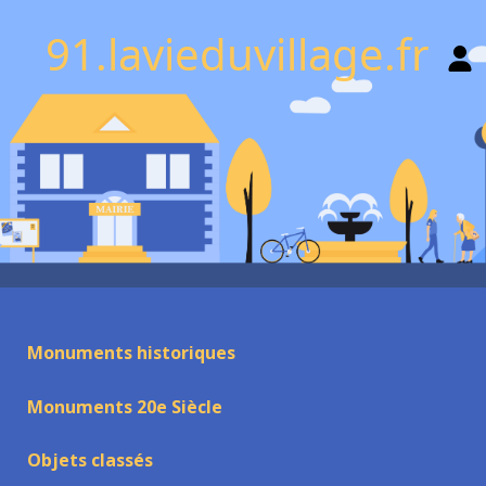
91.lavieduvillage.fr
Monuments historiques
Monuments 20e Siècle
Objets classés