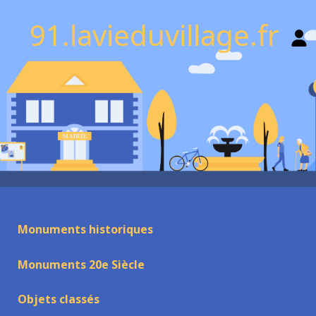
91.lavieduvillage.fr
Monuments historiques
Monuments 20e Siècle
Objets classés