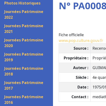
N° PA0008
Photos Historiques
Journées Patrimoine
2022
Journées Patrimoine
2021
Fiche officielle
Journées Patrimoine
www.pop.culture.gouv.fr
2020
Source :
Recens
Journées Patrimoine
Propriétaire :
Proprié
2019
Auteur :
GUIMARD
Journées Patrimoine
2018
Siècle :
4e quar
Journées Patrimoine
Date :
1975/01
2017
Journées Patrimoine
Contact :
mediat
2016