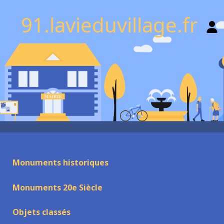
91.lavieduvillage.fr
Monuments historiques
Monuments 20e Siècle
Objets classés