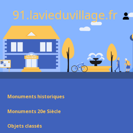
91.lavieduvillage.fr
Monuments historiques
Monuments 20e Siècle
Objets classés