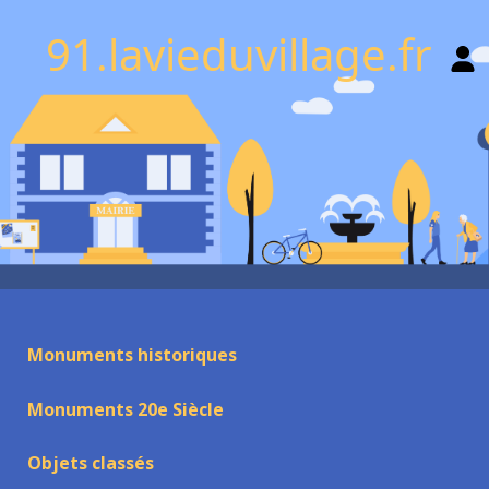
91.lavieduvillage.fr
Monuments historiques
Monuments 20e Siècle
Objets classés