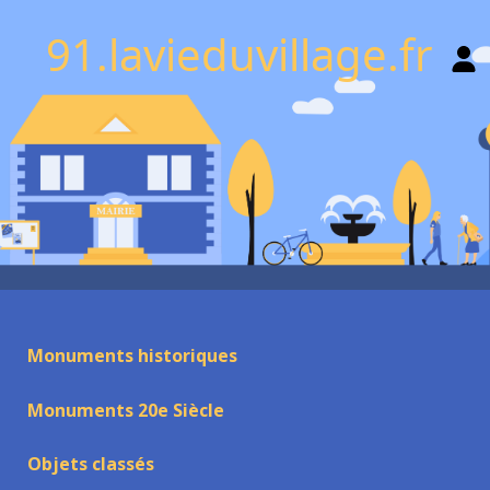
91.lavieduvillage.fr
Monuments historiques
Monuments 20e Siècle
Objets classés