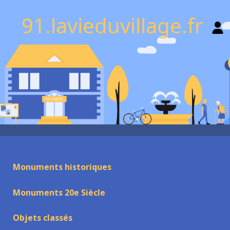
91.lavieduvillage.fr
Monuments historiques
Monuments 20e Siècle
Objets classés