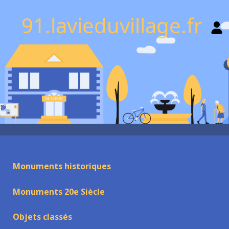
91.lavieduvillage.fr
Monuments historiques
Monuments 20e Siècle
Objets classés