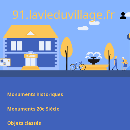
91.lavieduvillage.fr
Monuments historiques
Monuments 20e Siècle
Objets classés