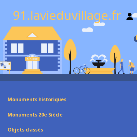
91.lavieduvillage.fr
Monuments historiques
Monuments 20e Siècle
Objets classés