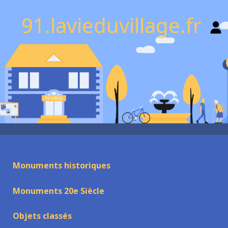
91.lavieduvillage.fr
Monuments historiques
Monuments 20e Siècle
Objets classés